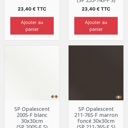
(SP 233-74S-F S)
Prix
Prix
23,40 € TTC
23,40 € TTC
Ajouter au
Ajouter au
panier
panier
SP Opalescent
SP Opalescent
200S-F blanc
211-76S-F marron
30x30cm
foncé 30x30cm
(SP 200S-F S)
(SP 211-76S-F S)