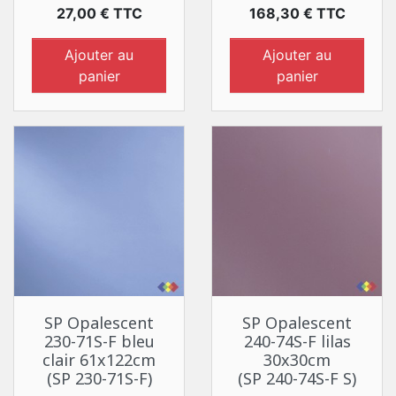
Prix
Prix
27,00 € TTC
168,30 € TTC
Ajouter au
Ajouter au
panier
panier
SP Opalescent
SP Opalescent
230-71S-F bleu
240-74S-F lilas
clair 61x122cm
30x30cm
(SP 230-71S-F)
(SP 240-74S-F S)