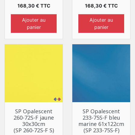
Prix
Prix
168,30 € TTC
168,30 € TTC
Ajouter au
Ajouter au
panier
panier
SP Opalescent
SP Opalescent
260-72S-F jaune
233-75S-F bleu
30x30cm
marine 61x122cm
(SP 260-72S-F S)
(SP 233-75S-F)