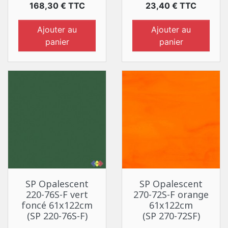
Prix
Prix
168,30 € TTC
23,40 € TTC
Ajouter au
Ajouter au
panier
panier
SP Opalescent
SP Opalescent
220-76S-F vert
270-72S-F orange
foncé 61x122cm
61x122cm
(SP 220-76S-F)
(SP 270-72SF)