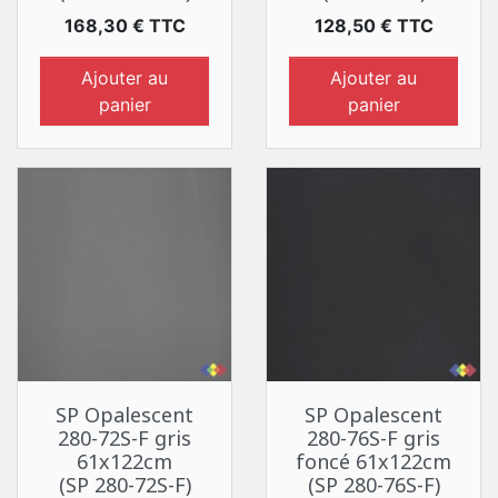
Prix
Prix
168,30 € TTC
128,50 € TTC
Ajouter au
Ajouter au
panier
panier
SP Opalescent
SP Opalescent
280-72S-F gris
280-76S-F gris
61x122cm
foncé 61x122cm
(SP 280-72S-F)
(SP 280-76S-F)