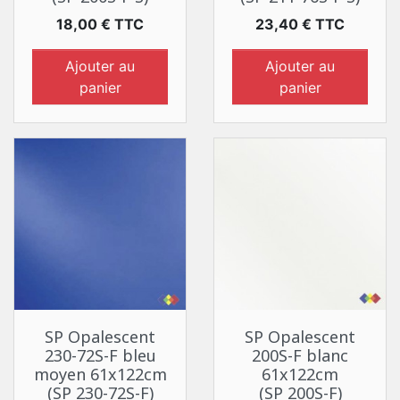
Prix
Prix
18,00 € TTC
23,40 € TTC
Ajouter au
Ajouter au
panier
panier
SP Opalescent
SP Opalescent
230-72S-F bleu
200S-F blanc
moyen 61x122cm
61x122cm
(SP 230-72S-F)
(SP 200S-F)