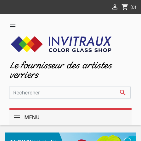

shopping_cart
(0)

Le fournisseur des artistes
verriers

MENU