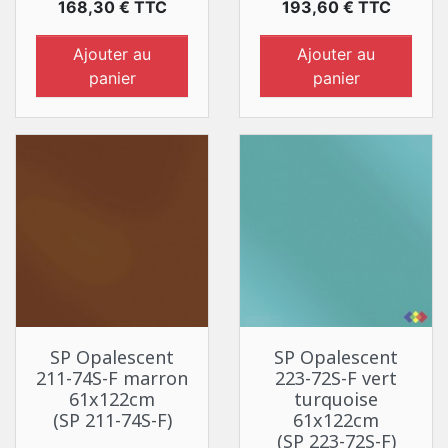
Prix
Prix
168,30 € TTC
193,60 € TTC
Ajouter au
Ajouter au
panier
panier
SP Opalescent
SP Opalescent
211-74S-F marron
223-72S-F vert
61x122cm
turquoise
(SP 211-74S-F)
61x122cm
(SP 223-72S-F)