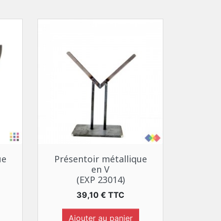
Aperçu rapide

ue
Présentoir métallique
en V
(EXP 23014)
Prix
39,10 € TTC
Ajouter au panier