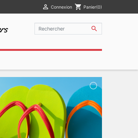

shopping_cart
Connexion
Panier
(0)
rs
