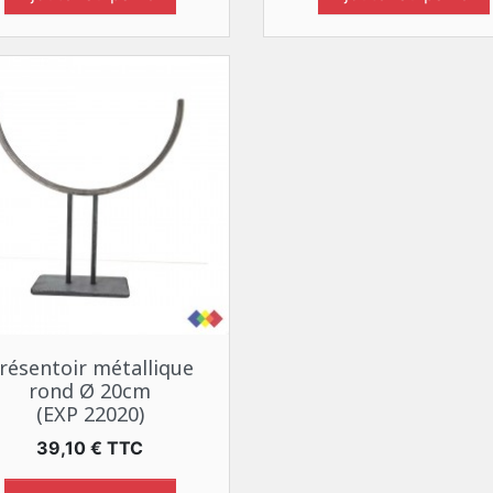
Aperçu rapide

résentoir métallique
rond Ø 20cm
(EXP 22020)
Prix
39,10 € TTC