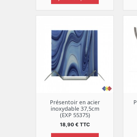
Aperçu rapide

Présentoir en acier
P
inoxydable 37,5cm
(EXP 55375)
Prix
18,90 € TTC