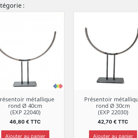
tégorie :
Aperçu rapide
Aperçu rapide


résentoir métallique
Présentoir métalliq
rond Ø 40cm
rond Ø 30cm
(EXP 22040)
(EXP 22030)
Prix
Prix
46,80 € TTC
42,70 € TTC
Ajouter au panier
Ajouter au panier