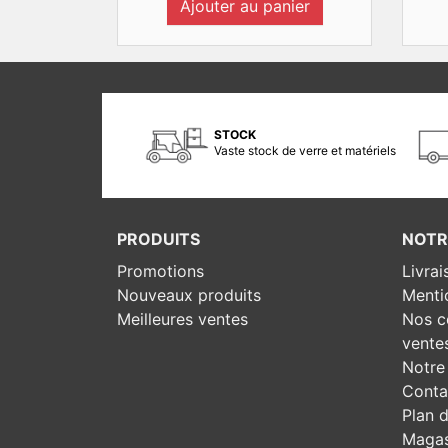
Ajouter au panier
STOCK
Vaste stock de verre et matériels
PRODUITS
NOTR
Promotions
Livrai
Nouveaux produits
Menti
Meilleures ventes
Nos c
vente
Notre 
Conta
Plan d
Magas