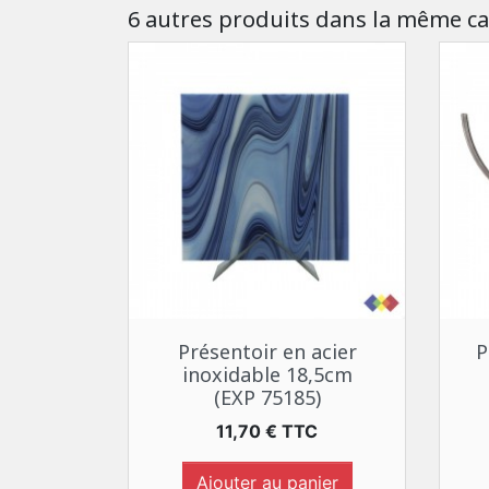
6 autres produits dans la même ca
Aperçu rapide

Présentoir en acier
P
inoxidable 18,5cm
(EXP 75185)
Prix
11,70 € TTC
Ajouter au panier