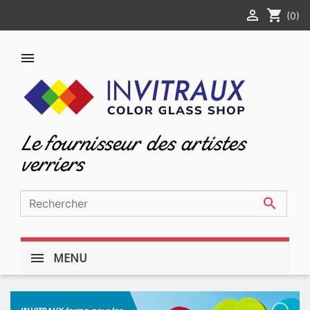

shopping_cart
(0)

Le fournisseur des artistes
verriers

MENU