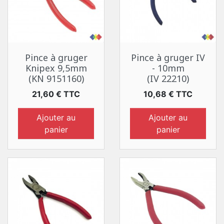
Pince à gruger
Pince à gruger IV
Knipex 9,5mm
- 10mm
(KN 9151160)
(IV 22210)
Prix
Prix
21,60 € TTC
10,68 € TTC
Ajouter au
Ajouter au
panier
panier