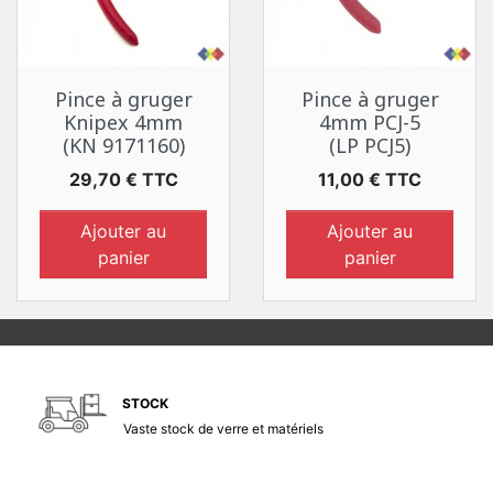
Pince à gruger
Pince à gruger
Knipex 4mm
4mm PCJ-5
(KN 9171160)
(LP PCJ5)
Prix
Prix
29,70 € TTC
11,00 € TTC
Ajouter au
Ajouter au
panier
panier
STOCK
Vaste stock de verre et matériels