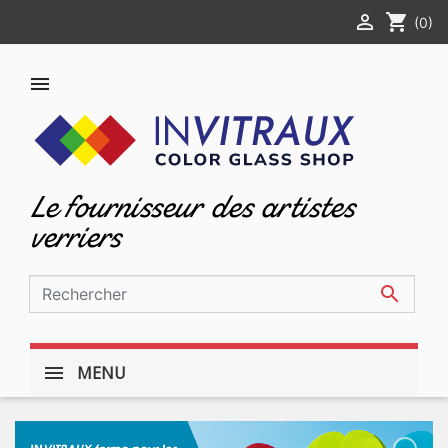

shopping_cart
(0)

Le fournisseur des artistes
verriers

MENU