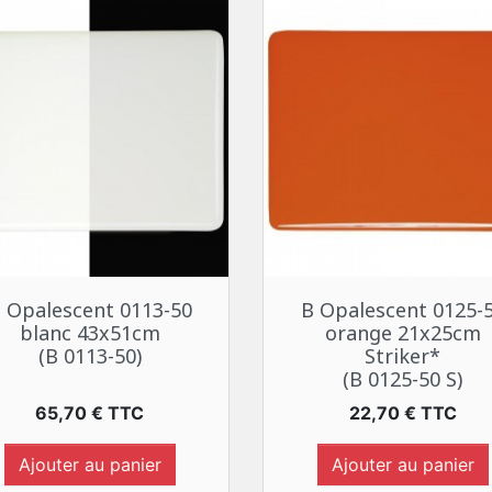
Aperçu rapide
Aperçu rapide


 Opalescent 0113-50
B Opalescent 0125-
blanc 43x51cm
orange 21x25cm
(B 0113-50)
Striker*
(B 0125-50 S)
Prix
Prix
65,70 € TTC
22,70 € TTC
Ajouter au panier
Ajouter au panier