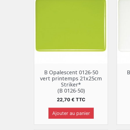
Aperçu rapide

B Opalescent 0126-50
B
vert printemps 21x25cm
Striker*
(B 0126-50)
Prix
22,70 € TTC
Ajouter au panier