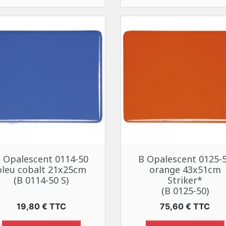
Aperçu rapide
Aperçu rapide


 Opalescent 0114-50
B Opalescent 0125-
bleu cobalt 21x25cm
orange 43x51cm
(B 0114-50 S)
Striker*
(B 0125-50)
Prix
Prix
19,80 € TTC
75,60 € TTC