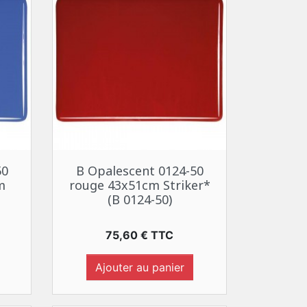
Aperçu rapide

50
B Opalescent 0124-50
m
rouge 43x51cm Striker*
(B 0124-50)
Prix
75,60 € TTC
Ajouter au panier