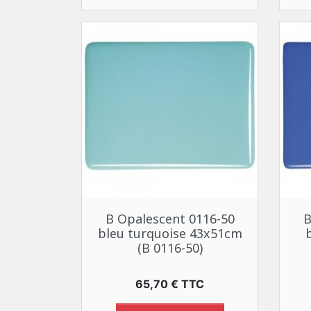
Aperçu rapide

B Opalescent 0116-50
B
bleu turquoise 43x51cm
(B 0116-50)
Prix
65,70 € TTC