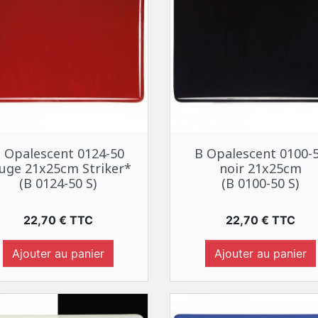
Aperçu rapide
Aperçu rapide


 Opalescent 0124-50
B Opalescent 0100-
uge 21x25cm Striker*
noir 21x25cm
(B 0124-50 S)
(B 0100-50 S)
Prix
Prix
22,70 € TTC
22,70 € TTC
Ajouter au panier
Ajouter au panier