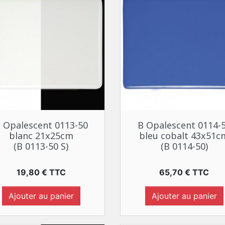
Aperçu rapide
Aperçu rapide


 Opalescent 0113-50
B Opalescent 0114-
blanc 21x25cm
bleu cobalt 43x51c
(B 0113-50 S)
(B 0114-50)
Prix
Prix
19,80 € TTC
65,70 € TTC
Ajouter au panier
Ajouter au panier