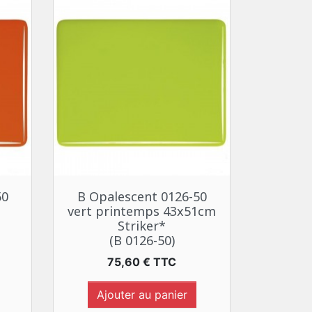
Aperçu rapide

50
B Opalescent 0126-50
vert printemps 43x51cm
Striker*
(B 0126-50)
Prix
75,60 € TTC
Ajouter au panier