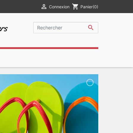

shopping_cart
Connexion
Panier
(0)
rs
