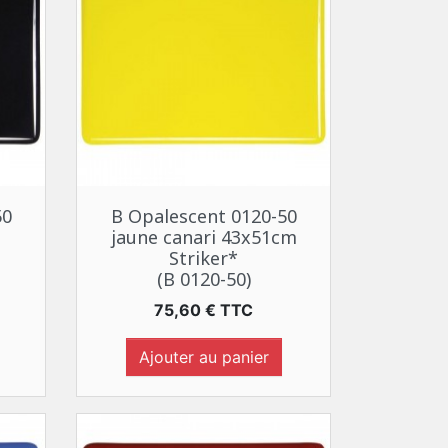
Aperçu rapide

50
B Opalescent 0120-50
jaune canari 43x51cm
Striker*
(B 0120-50)
Prix
75,60 € TTC
Ajouter au panier