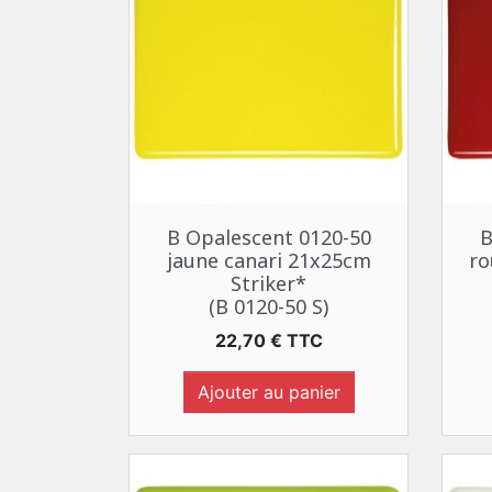
Aperçu rapide

B Opalescent 0120-50
B
jaune canari 21x25cm
ro
Striker*
(B 0120-50 S)
Prix
22,70 € TTC
Ajouter au panier