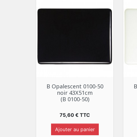
Aperçu rapide

B Opalescent 0100-50
B
noir 43X51cm
(B 0100-50)
Prix
75,60 € TTC
Ajouter au panier