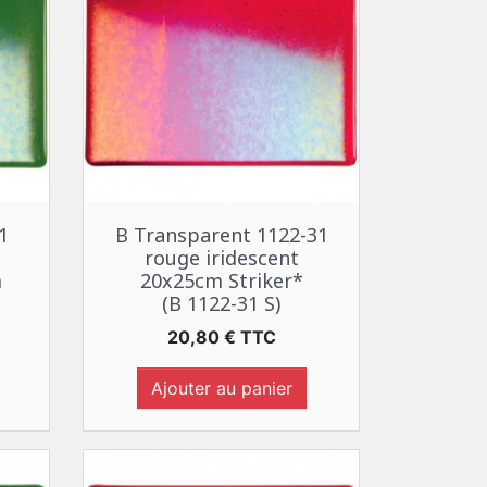
Aperçu rapide

1
B Transparent 1122-31
rouge iridescent
m
20x25cm Striker*
(B 1122-31 S)
Prix
20,80 € TTC
Ajouter au panier