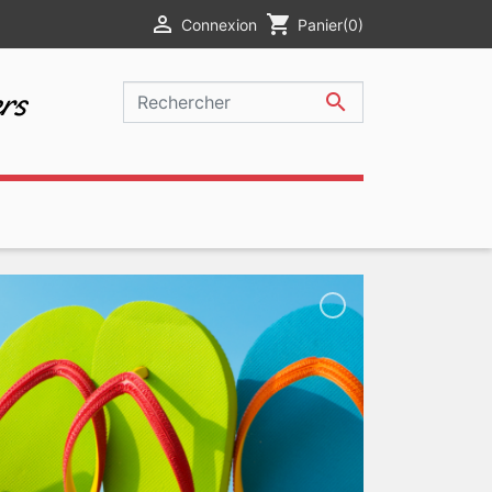

shopping_cart
Connexion
Panier
(0)
rs
