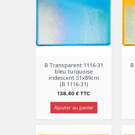
Aperçu rapide

B Transparent 1116-31
B
bleu turquoise
iridescent 51x89cm
(B 1116-31)
Prix
138,40 € TTC
Ajouter au panier