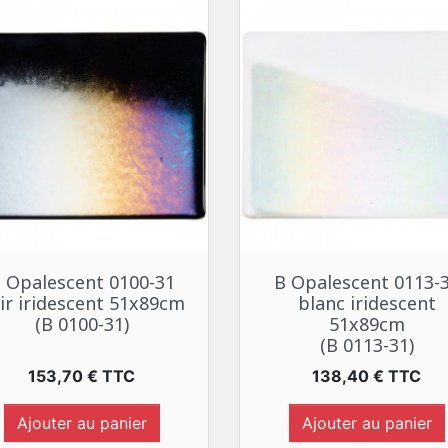
Aperçu rapide
Aperçu rapide


 Opalescent 0100-31
B Opalescent 0113-
ir iridescent 51x89cm
blanc iridescent
(B 0100-31)
51x89cm
(B 0113-31)
Prix
Prix
153,70 € TTC
138,40 € TTC
Ajouter au panier
Ajouter au panier