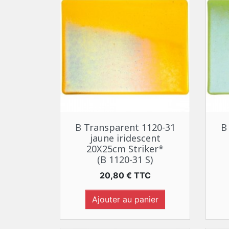
Aperçu rapide

B Transparent 1120-31
B
jaune iridescent
20X25cm Striker*
(B 1120-31 S)
Prix
20,80 € TTC
Ajouter au panier