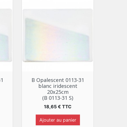
Aperçu rapide

31
B Opalescent 0113-31
blanc iridescent
20x25cm
(B 0113-31 S)
Prix
18,65 € TTC
Ajouter au panier