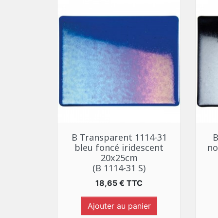
Aperçu rapide

B Transparent 1114-31
B
bleu foncé iridescent
no
20x25cm
(B 1114-31 S)
Prix
18,65 € TTC
Ajouter au panier