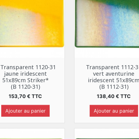
Aperçu rapide
Aperçu rapide


 Transparent 1120-31
Transparent 1112-3
jaune iridescent
vert aventurine
51x89cm Striker*
iridescent 51x89c
(B 1120-31)
(B 1112-31)
Prix
Prix
153,70 € TTC
138,40 € TTC
Ajouter au panier
Ajouter au panier