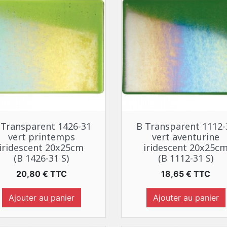
Aperçu rapide
Aperçu rapide


 Transparent 1426-31
B Transparent 1112-
vert printemps
vert aventurine
iridescent 20x25cm
iridescent 20x25c
(B 1426-31 S)
(B 1112-31 S)
Prix
Prix
20,80 € TTC
18,65 € TTC
Ajouter au panier
Ajouter au panier