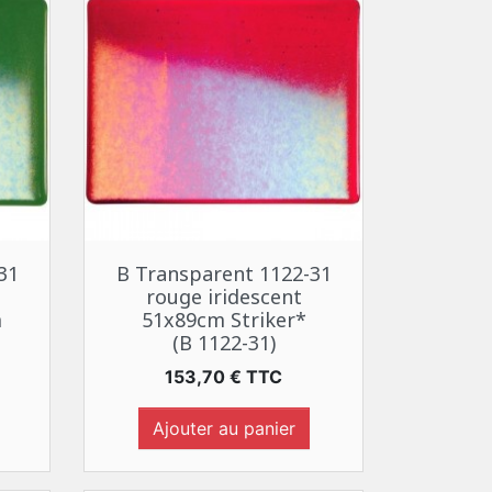
Aperçu rapide

31
B Transparent 1122-31
rouge iridescent
m
51x89cm Striker*
(B 1122-31)
Prix
153,70 € TTC
Ajouter au panier