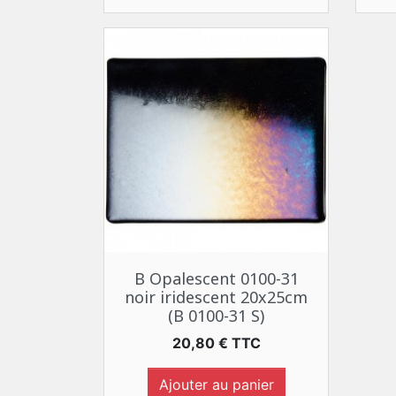
Aperçu rapide

B Opalescent 0100-31
noir iridescent 20x25cm
(B 0100-31 S)
Prix
20,80 € TTC
Ajouter au panier